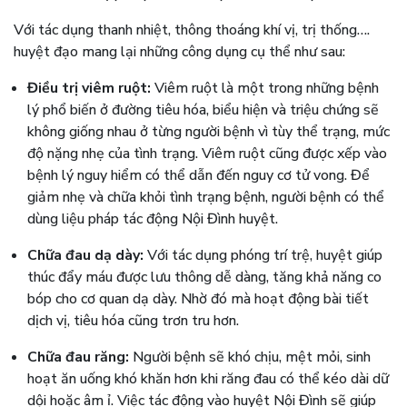
Với tác dụng thanh nhiệt, thông thoáng khí vị, trị thống….
huyệt đạo mang lại những công dụng cụ thể như sau:
Điều trị viêm ruột:
Viêm ruột là một trong những bệnh
lý phổ biến ở đường tiêu hóa, biểu hiện và triệu chứng sẽ
không giống nhau ở từng người bệnh vì tùy thể trạng, mức
độ nặng nhẹ của tình trạng. Viêm ruột cũng được xếp vào
bệnh lý nguy hiểm có thể dẫn đến nguy cơ tử vong. Để
giảm nhẹ và chữa khỏi tình trạng bệnh, người bệnh có thể
dùng liệu pháp tác động Nội Đình huyệt.
Chữa đau dạ dày:
Với tác dụng phóng trí trệ, huyệt giúp
thúc đẩy máu được lưu thông dễ dàng, tăng khả năng co
bóp cho cơ quan dạ dày. Nhờ đó mà hoạt động bài tiết
dịch vị, tiêu hóa cũng trơn tru hơn.
Chữa đau răng:
Người bệnh sẽ khó chịu, mệt mỏi, sinh
hoạt ăn uống khó khăn hơn khi răng đau có thể kéo dài dữ
dội hoặc âm ỉ. Việc tác động vào huyệt Nội Đình sẽ giúp