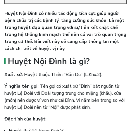
Huyệt Nội Đình có nhiều tác động tích cực giúp người
bệnh chữa trị các bệnh lý, tăng cường sức khỏe. Là một
trong huyệt đạo quan trọng với sự liên kết chặt chẽ
trong hệ thống kinh mạch thế nên có vai trò quan trọng
trong cơ thể. Bài viết này sẽ cung cấp thông tin một
cách chi tiết về huyệt vị này.
Huyệt Nội Đình là gì?
Xuất xứ:
Huyệt thuộc Thiên “Bản Du” (L.Khu.2).
Ý nghĩa tên gọi:
Tên gọi có xuất xứ “Đình” bắt nguồn từ
huyệt Lệ Đoài với Đoài tượng trưng cho miệng (khẩu), cửa
(môn) nên được ví von như cái Đình. Vì nằm bên trong so với
huyệt Lệ Đoài nên từ “Nội” được phát sinh.
Đặc tính của huyệt:
Huyệt thứ 44 trong Kinh Vị.