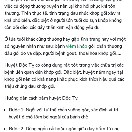
việc cử động thường xuyên nên lại khó hồi phục khi tổn
thương. Trên thực tế, tình trạng đau nhức khớp gối xảy ra
khá phổ biến, đặc biệt ở người lớn tuổi do sụn khớp không
còn dồi dào, các dây thần kinh vận động yếu đi.
Ở lứa tuổi khác cũng thường hay gặp tình trạng này với một
số nguyên nhân như sau: bệnh
viêm khớp
gối, chấn thương
đầu gối do va đập, người bệnh gout, thoái hóa khớp gối,….
Huyệt Độc Tỵ có công dụng rất tốt trong việc chữa trị các
bệnh liên quan đến khớp gối. Đặc biệt, huyệt nằm ngay tại
khớp gối nên có khả năng khắc phục, kích thích hiệu quả các
triệu chứng đau khớp gối.
Hướng dẫn cách bấm huyệt Độc Tỵ:
Bước 1: Ngồi với tư thế chân vuông góc, xác định vị trí
huyệt ở chỗ lõm bờ ngoài của bánh chè
Bước 2: Dùng ngón cái hoặc ngón giữa day bấm từ nhẹ