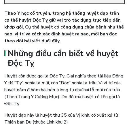
Theo Y học cổ truyền, trong hệ thống huyệt đạo trên
cơ thể huyệt Độc Tỵ giữ vai trò tác dụng trực tiếp đến
khớp gối. Cụ thể huyệt có công dụng chữa bệnh như thế
nào, vị trí và cách xác định huyệt ra sao, mời bạn đọc
theo dõi bài viết dưới đây.
Những điều cần biết về huyệt
Độc Tỵ
Huyệt còn được gọi là Độc Tỵ. Giải nghĩa theo tài liệu Đông
Y thì “Tỵ” nghĩa là mũi, còn “Độc” nghĩa là trâu. Vì vị trí của
huyệt nằm ở hõm hai bên tương tự như hai lỗ mũi của trâu
(Theo Trung Y Cương Mục). Do đó mà huyệt có tên gọi là
Độc Tỵ
Huyệt đạo này là huyệt thứ 35 của Vị kinh, có xuất xứ từ
Thiên bản Du (thuộc Linh khu 2)