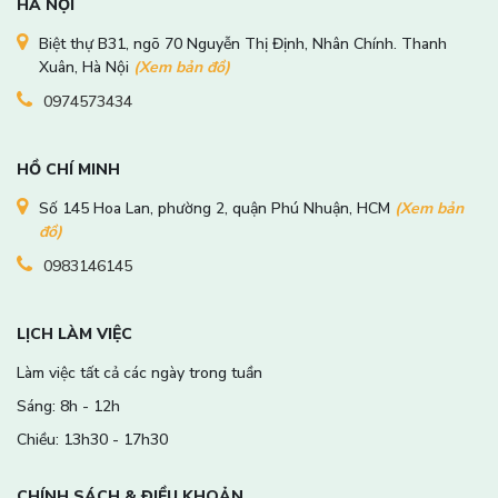
HÀ NỘI
Biệt thự B31, ngõ 70 Nguyễn Thị Định, Nhân Chính. Thanh
Xuân, Hà Nội
(Xem bản đồ)
0974573434
HỒ CHÍ MINH
Số 145 Hoa Lan, phường 2, quận Phú Nhuận, HCM
(Xem bản
đồ)
0983146145
LỊCH LÀM VIỆC
Làm việc tất cả các ngày trong tuần
Sáng: 8h - 12h
Chiều: 13h30 - 17h30
CHÍNH SÁCH & ĐIỀU KHOẢN