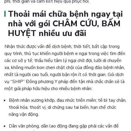
phí, thời gian và cam kết hiệu quả phục hồi.
Thoải mái chữa bệnh ngay tại
nhà với gói CHÂM CỨU, BẤM
HUYỆT nhiều ưu đãi
Nhận thức được vấn đề dịch bệnh, thời tiết, bất cập trong
quy trình, thủ tục khiến người bệnh e ngại trong việc tìm đến
các cơ sở y tế; thấu hiểu tâm lý ngại chờ đợi, lười di chuyển
xa, không muốn bon chen chật chội của đông đảo bệnh nhân,
nhất là người cao tuổi, người bận rộn ít có thời gian. Gói dịch
vụ “SHIP” Đông phương Y pháp đến tận nhà chắc chắn sẽ là
một giải pháp hữu hiệu cho nhiều bệnh nhân:
Bệnh nhân xương khớp, đau nhức triền miên; tê bì tay chân,
thoái hóa, thoát vị, di chứng sau tai biến, hạn chế chức
năng vận động.
Dân văn phòng, dân lao động đang gặp phải các vấn đề