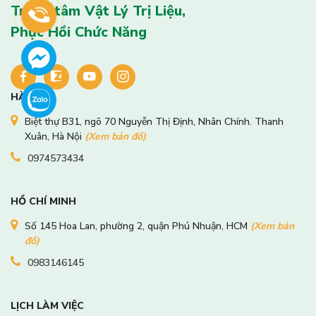
Trung tâm Vật Lý Trị Liệu,
Phục Hồi Chức Năng
HÀ NỘI
Biệt thự B31, ngõ 70 Nguyễn Thị Định, Nhân Chính. Thanh
Xuân, Hà Nội
(Xem bản đồ)
0974573434
HỒ CHÍ MINH
Số 145 Hoa Lan, phường 2, quận Phú Nhuận, HCM
(Xem bản
đồ)
0983146145
LỊCH LÀM VIỆC