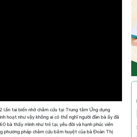
2 lần tai biến nhờ châm cứu tại Trung tâm Ứng dụng
nh hoạt như vậy không ai có thể nghĩ người đàn bà ấy đã
 60 bà thấy mình như trẻ lại, yêu đời và hạnh phúc viên
ằng phương pháp châm cứu bấm huyệt của bà Đoàn Thị