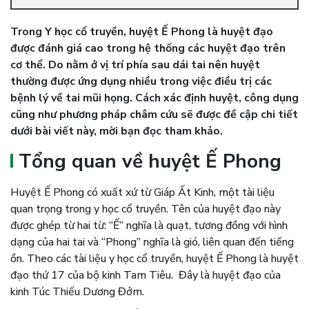
Trong Y học cổ truyền, huyệt Ế Phong là huyệt đạo
được đánh giá cao trong hệ thống các huyệt đạo trên
cơ thể. Do nằm ở vị trí phía sau dái tai nên huyệt
thường được ứng dụng nhiều trong việc điều trị các
bệnh lý về tai mũi họng. Cách xác định huyệt, công dụng
cũng như phương pháp châm cứu sẽ được đề cập chi tiết
dưới bài viết này, mời bạn đọc tham khảo.
Tổng quan về huyệt Ế Phong
Huyệt Ế Phong có xuất xứ từ Giáp Ất Kinh, một tài liệu
quan trọng trong y học cổ truyền. Tên của huyệt đạo này
được ghép từ hai từ: “Ế” nghĩa là quạt, tương đồng với hình
dạng của hai tai và “Phong” nghĩa là gió, liên quan đến tiếng
ồn. Theo các tài liệu y học cổ truyền, huyệt Ế Phong là huyệt
đạo thứ 17 của bộ kinh Tam Tiêu. Đây là huyệt đạo của
kinh Túc Thiếu Dương Đởm.