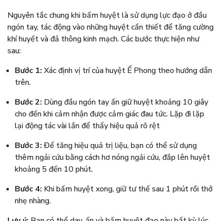
Nguyên tắc chung khi bấm huyệt là sử dụng lực đạo ở đầu
ngón tay, tác động vào những huyệt cần thiết để tăng cường
khí huyết và đả thông kinh mạch. Các bước thực hiện như
sau:
Bước 1:
Xác định vị trí của huyệt Ế Phong theo hướng dẫn
trên.
Bước 2:
Dùng đầu ngón tay ấn giữ huyệt khoảng 10 giây
cho đến khi cảm nhận được cảm giác đau tức. Lặp đi lặp
lại động tác vài lần để thấy hiệu quả rõ rệt
Bước 3:
Để tăng hiệu quả trị liệu, bạn có thể sử dụng
thêm ngải cứu bằng cách hơ nóng ngải cứu, đắp lên huyệt
khoảng 5 đến 10 phút.
Bước 4:
Khi bấm huyệt xong, giữ tư thế sau 1 phút rồi thở
nhẹ nhàng.
Lưu ý:
Bạn có thể day, ấn và bấm huyệt đạo này bất kỳ lúc