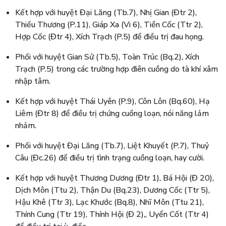
Kết hợp với huyệt Đại Lăng (Tb.7), Nhị Gian (Đtr 2),
Thiếu Thương (P.11), Giáp Xa (Vi 6), Tiền Cốc (Ttr 2),
Hợp Cốc (Đtr 4), Xích Trạch (P.5) để điều trị đau họng.
Phối với huyệt Gian Sử (Tb.5), Toàn Trúc (Bq.2), Xích
Trạch (P.5) trong các trường hợp điên cuồng do tà khí xâm
nhập tâm.
Kết hợp với huyệt Thái Uyên (P.9), Côn Lôn (Bq.60), Hạ
Liêm (Đtr 8) để điều trị chứng cuồng loạn, nói năng lảm
nhảm.
Phối với huyệt Đại Lăng (Tb.7), Liệt Khuyết (P.7), Thuỷ
Câu (Đc.26) để điều trị tình trạng cuồng loạn, hay cười.
Kết hợp với huyệt Thương Dương (Đtr 1), Bá Hội (Đ 20),
Dịch Môn (Ttu 2), Thận Du (Bq.23), Dương Cốc (Ttr 5),
Hậu Khê (Ttr 3), Lạc Khước (Bq.8), Nhĩ Môn (Ttu 21),
Thính Cung (Ttr 19), Thính Hội (Đ 2),, Uyển Cốt (Ttr 4)