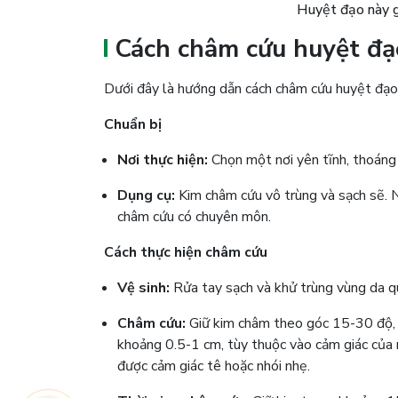
Huyệt đạo này g
Cách châm cứu huyệt đạ
Dưới đây là hướng dẫn cách châm cứu huyệt đạo
Chuẩn bị
Nơi thực hiện:
Chọn một nơi yên tĩnh, thoáng
Dụng cụ:
Kim châm cứu vô trùng và sạch sẽ. 
châm cứu có chuyên môn.
Cách thực hiện châm cứu
Vệ sinh:
Rửa tay sạch và khử trùng vùng da 
Châm cứu:
Giữ kim châm theo góc 15-30 độ,
khoảng 0.5-1 cm, tùy thuộc vào cảm giác của 
được cảm giác tê hoặc nhói nhẹ.