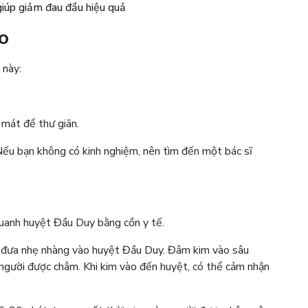
iúp giảm đau đầu hiệu quả
o
 này:
 mát để thư giãn.
Nếu bạn không có kinh nghiệm, nên tìm đến một bác sĩ
quanh huyệt Đầu Duy bằng cồn y tế.
 đưa nhẹ nhàng vào huyệt Đầu Duy. Đâm kim vào sâu
người được châm. Khi kim vào đến huyệt, có thể cảm nhận