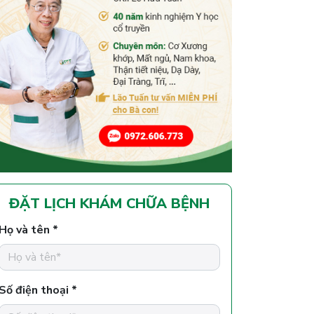
ĐẶT LỊCH KHÁM CHỮA BỆNH
Họ và tên *
Số điện thoại *