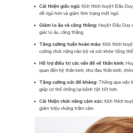
Cải thiện giấc ngủ:
Kích thích huyệt Đầu Duy 
dễ ngủ hơn và giảm tình trạng mất ngủ.
Giảm lo âu và căng thẳng:
Huyệt Đầu Duy có
giác lo âu, căng thẳng.
Tăng cường tuần hoàn máu:
Kích thích huyệ
cường chức năng não bộ và sức khỏe tổng thể
Hỗ trợ điều trị các vấn đề về thần kinh:
Huyệ
quan đến hệ thần kinh, như đau thần kinh, chón
Tăng cường sức đề kháng:
Thông qua việc k
giúp cơ thể chống lại bệnh tật tốt hơn.
Cải thiện chức năng cảm xúc:
Kích thích huy
giảm triệu chứng trầm cảm.