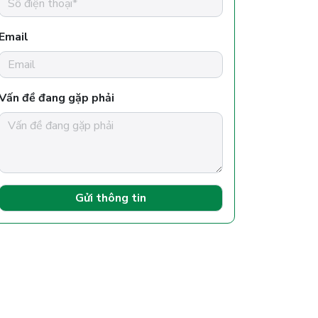
Email
Vấn đề đang gặp phải
Gửi thông tin