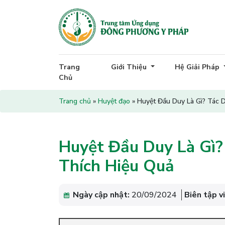
Trang
Giới Thiệu
Hệ Giải Pháp
Chủ
Trang chủ
»
Huyệt đạo
»
Huyệt Đầu Duy Là Gì? Tác 
Huyệt Đầu Duy Là Gì?
Thích Hiệu Quả
Ngày cập nhật:
20/09/2024
Biên tập v