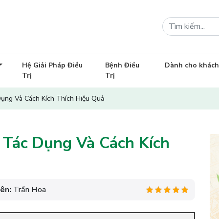
Hệ Giải Pháp Điều
Bệnh Điều
Dành cho khác
Trị
Trị
Dụng Và Cách Kích Thích Hiệu Quả
 Tác Dụng Và Cách Kích
iên:
Trần Hoa