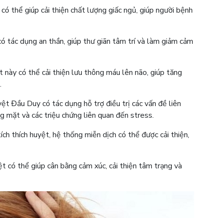
có thể giúp cải thiện chất lượng giấc ngủ, giúp người bệnh
 tác dụng an thần, giúp thư giãn tâm trí và làm giảm cảm
t này có thể cải thiện lưu thông máu lên não, giúp tăng
.
t Đầu Duy có tác dụng hỗ trợ điều trị các vấn đề liên
g mặt và các triệu chứng liên quan đến stress.
ích thích huyệt, hệ thống miễn dịch có thể được cải thiện,
ệt có thể giúp cân bằng cảm xúc, cải thiện tâm trạng và