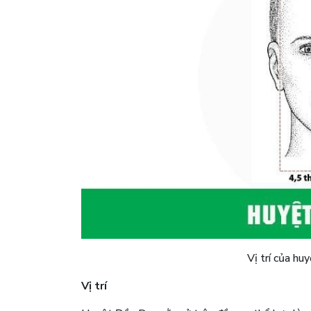
Vị trí của hu
Vị trí