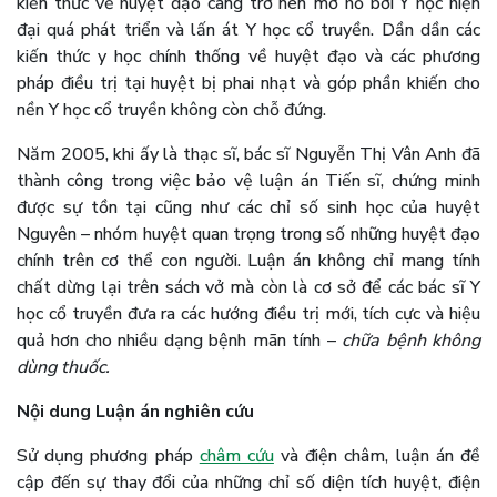
kiến thức về huyệt đạo càng trở nên mơ hồ bởi Y học hiện
đại quá phát triển và lấn át Y học cổ truyền. Dần dần các
kiến thức y học chính thống về huyệt đạo và các phương
pháp điều trị tại huyệt bị phai nhạt và góp phần khiến cho
nền Y học cổ truyền không còn chỗ đứng.
Năm 2005, khi ấy là thạc sĩ, bác sĩ Nguyễn Thị Vân Anh đã
thành công trong việc bảo vệ luận án Tiến sĩ, chứng minh
được sự tồn tại cũng như các chỉ số sinh học của huyệt
Nguyên – nhóm huyệt quan trọng trong số những huyệt đạo
chính trên cơ thể con người. Luận án không chỉ mang tính
chất dừng lại trên sách vở mà còn là cơ sở để các bác sĩ Y
học cổ truyền đưa ra các hướng điều trị mới, tích cực và hiệu
quả hơn cho nhiều dạng bệnh mãn tính –
chữa bệnh không
dùng thuốc.
Nội dung Luận án nghiên cứu
Sử dụng phương pháp
châm cứu
và điện châm, luận án đề
cập đến sự thay đổi của những chỉ số diện tích huyệt, điện