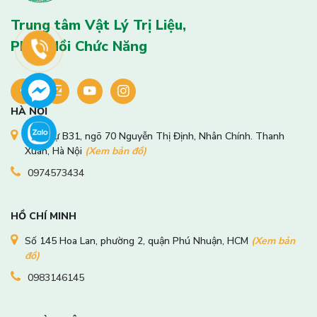
Trung tâm Vật Lý Trị Liệu,
Phục Hồi Chức Năng
HÀ NỘI
Biệt thự B31, ngõ 70 Nguyễn Thị Định, Nhân Chính. Thanh
Xuân, Hà Nội
(Xem bản đồ)
0974573434
HỒ CHÍ MINH
Số 145 Hoa Lan, phường 2, quận Phú Nhuận, HCM
(Xem bản
đồ)
0983146145