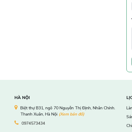
HÀ NỘI
LỊ
Biệt thự B31, ngõ 70 Nguyễn Thị Định, Nhân Chính.
Làm
Thanh Xuân, Hà Nội
(Xem bản đồ)
Sá
0974573434
Ch