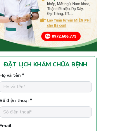
ĐẶT LỊCH KHÁM CHỮA BỆNH
Họ và tên *
Số điện thoại *
Email