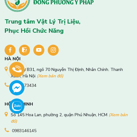
Trung tâm Vật Lý Trị Liệu,
Phục Hồi Chức Năng
HÀ NỘI
Biệt thự B31, ngõ 70 Nguyễn Thị Định, Nhân Chính. Thanh
Xuân, Hà Nội
(Xem bản đồ)
0974573434
HỒ CHÍ MINH
Số 145 Hoa Lan, phường 2, quận Phú Nhuận, HCM
(Xem bản
đồ)
0983146145